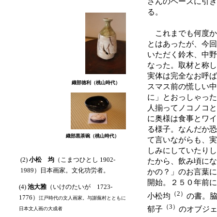
さんのペースに引き
る。
これまでも何度か
とはあったが、今回
いただく鈴木、中野
なった。取材と称し
実体は完全なお呼ば
織部徳利（桃山時代）
スマス前の慌しい中
に」とおっしゃった
人揃ってノコノコと
に奥様は食事とワイ
る様子。なんだか恐
織部黒茶碗（桃山時代）
て言いながらも、実
しみにしていたりし
(2)
小松 均
（こまつひとし 1902-
たから、飲み頃にな
1989）日本画家。文化功労者。
かの？」のお言葉に
開始。２５０年前に
(4)
池大雅
（いけのたいが 1723-
（2）
小松均
の書。
1776）
江戸時代の文人画家。与謝蕪村とともに
（3）
郁子
のオブジ
日本文人画の大成者