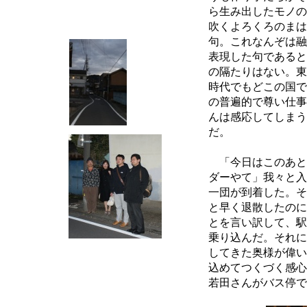
ら生み出したモノの
吹くよろくろのまは
句。これなんぞは融
表現した句であると
の隔たりはない。東
時代でもどこの国で
の普遍的で尊い仕事
んは感応してしまう
だ。
「今日はこのあと
ダーやて」我々と入
一団が到着した。そ
と早く退散したのに
とを言い訳して、駅
乗り込んだ。それに
してきた奥様が偉い
込めてつくづく感心
若田さんがバス停で