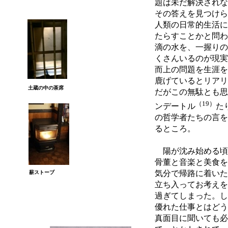
題は未だ解決されな
その答えを見つけら
人類の日常的生活に
たらすことかと問わ
滴の水を、一握りの
くさんいるのが現実
而上の問題を生涯を
鹿げているとリアリ
土蔵の中の茶席
だがこの無駄とも思
（19）
ンデートル
た
の哲学者たちの言を
るところ。
陽が沈み始める頃
骨董と音楽と美食を
気分で帰路に着いた
薪ストーブ
立ち入ってお考えを
過ぎてしまった。し
優れた仕事とはどう
真面目に聞いても必