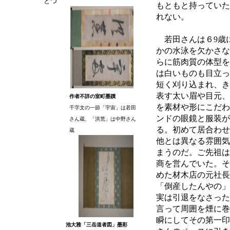
とつ
もともと持っていた
れない。
若田さんは６9歳
かの水泳を欠かさな
らに筋肉質の体型を
は白いものも目立っ
短く刈り込まれ、き
表す太い眉や目元、
作者不詳の室町墨蹟
を素材や形にこだわ
千字文の一節「宇宙」は若田
ンドの眼鏡と服装が
さん蔵、「洪荒」は中野さん
る。初めて居合わせ
蔵
他とは異なる雰囲気
まうのだ。ご先祖は
商を営んでいた。そ
めた材木店の元社長
「倒産したんやの」
実は引退をなさった
言って周囲を煙に巻
瞬にしてその第一印
池大雅「三岳道者図」墨彩