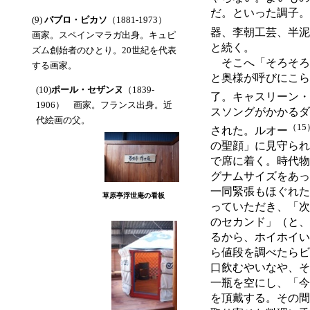
だ。といった調子。
(9)
パブロ・ピカソ
（1881-1973）
器、李朝工芸、半泥
画家。スペインマラガ出身。キュピ
と続く。
ズム創始者のひとり。20世紀を代表
そこへ「そろそろ
する画家。
と奥様が呼びにこら
(10)
ポール・セザンヌ
（1839-
了。キャスリーン・
1906） 画家。フランス出身。近
スソングがかかるダ
代絵画の父。
（15
された。ルオー
の聖顔」に見守られ
で席に着く。時代物
グナムサイズをあっ
一同緊張もほぐれた
草原亭浮世庵の看板
っていただき、「次
のセカンド」（と、
るから、ホイホイい
ら値段を調べたらビ
口飲むやいなや、そ
一瓶を空にし、「今
を頂戴する。その間