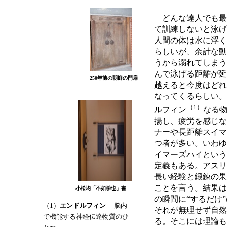
どんな達人でも最
て訓練しないと泳げ
人間の体は水に浮く
らしいが、余計な動
うから溺れてしまう
んで泳げる距離が延
250年前の朝鮮の門扉
越えると今度はどれ
なってくるらしい。
（1）
ルフィン
なる
揚し、疲労を感じな
ナーや長距離スイマ
つ者が多い。いわゆ
イマーズハイという
定義もある。アスリ
長い経験と鍛錬の果
ことを言う。結果は
小松均「不如学也」書
の瞬間に“するだけ
（1）
エンドルフィン
脳内
それが無理せず自然
で機能する神経伝達物質のひ
る。そこには理論も