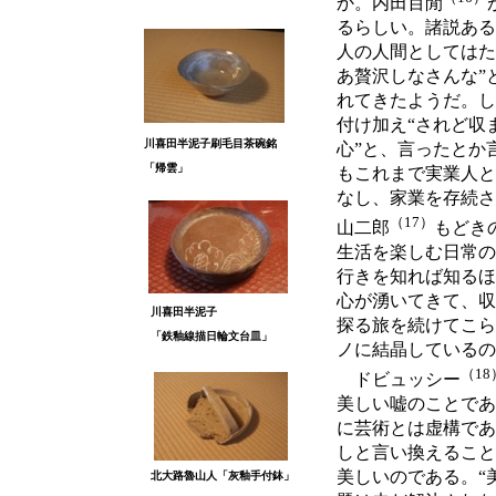
か。内田百閒
るらしい。諸説ある
人の人間としてはた
あ贅沢しなさんな”
れてきたようだ。し
付け加え“されど収
川喜田半泥子刷毛目茶碗銘
心”と、言ったとか
「帰雲」
もこれまで実業人と
なし、家業を存続さ
（17）
山二郎
もどき
生活を楽しむ日常の
行きを知れば知るほ
心が湧いてきて、収
川喜田半泥子
探る旅を続けてこら
「鉄釉線描日輪文台皿」
ノに結晶しているの
（18
ドビュッシー
美しい嘘のことであ
に芸術とは虚構であ
しと言い換えること
美しいのである。“
北大路魯山人「灰釉手付鉢」