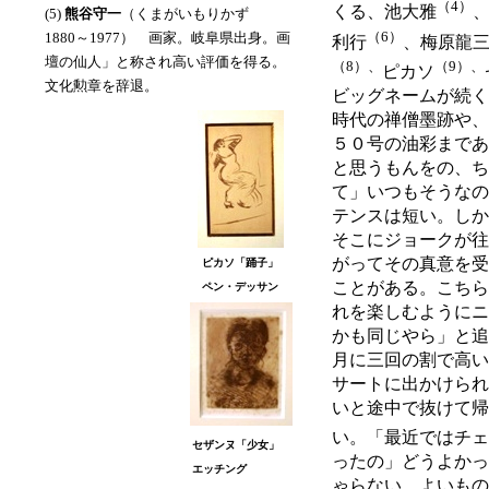
（4）
くる、池大雅
(5)
熊谷守一
（くまがいもりかず
（6）
1880～1977） 画家。岐阜県出身。画
利行
、梅原龍
壇の仙人」と称され高い評価を得る。
（8）、
（9）、
ピカソ
文化勲章を辞退。
ビッグネームが続く
時代の禅僧墨跡や、
５０号の油彩まであ
と思うもんをの、ち
て」いつもそうなの
テンスは短い。しか
そこにジョークが往
がってその真意を受
ピカソ「踊子」
ことがある。こちら
ペン・デッサン
れを楽しむようにニ
かも同じやら」と追
月に三回の割で高い
サートに出かけられ
いと途中で抜けて帰
い。「最近ではチェ
セザンヌ「少女」
ったの」どうよかっ
エッチング
ゃらない。よいもの