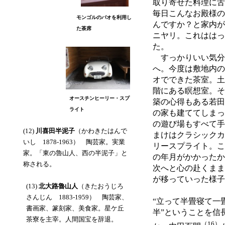
取り寄せた料理に舌
毎日こんなお殿様の
モンゴルのパオを利用し
んですか？と家内が
た茶席
ニヤリ。これははっ
た。
すっかりいい気分
へ。今度は敷地内の
オでできた茶室。土
階にある瞑想室。そ
オースチンヒーリー・スプ
築の心得もある若田
ライト
の家も建ててしまっ
の遊び場もすべて手
(12)
川喜田半泥子
（かわきたはんで
まけはクラシックカ
いし 1878-1963） 陶芸家。実業
リースプライト。こ
家。「東の魯山人、西の半泥子」と
の年月がかかったか
称される。
次へと心の赴くまま
が移っていった様
(13)
北大路魯山人
（きたおうじろ
さんじん 1883-1959） 陶芸家、
“立って半畳寝て一
書画家、篆刻家、美食家。星ケ丘
半”ということを信
茶寮を主宰。人間国宝を辞退。
（16）