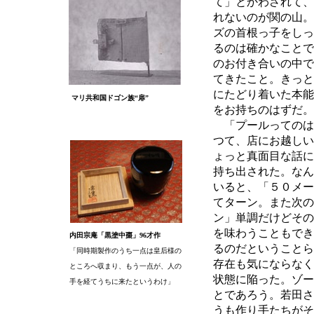
て」とかわされて、
れないのが関の山。
ズの首根っ子をしっ
るのは確かなことで
のお付き合いの中で
てきたこと。きっと
にたどり着いた本能
マリ共和国ドゴン族“扉”
をお持ちのはずだ。
「プールってのは
つて、店にお越しい
ょっと真面目な話に
持ち出された。なん
いると、「５０メー
てターン。また次の
ン」単調だけどその
を味わうこともでき
内田宗庵「黒塗中棗」96才作
るのだということら
「同時期製作のうち一点は皇后様の
存在も気にならなく
ところへ収まり、もう一点が、人の
状態に陥った。ゾー
手を経てうちに来たというわけ」
とであろう。若田さ
うも作り手たちがそ